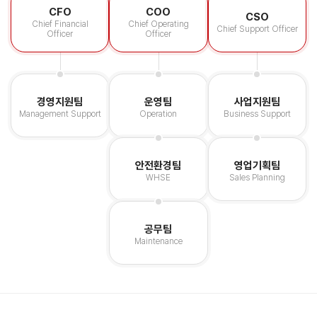
CFO
COO
CSO
Chief Financial
Chief Operating
Chief Support Officer
Officer
Officer
경영지원팀
운영팀
사업지원팀
Management Support
Operation
Business Support
안전환경팀
영업기획팀
WHSE
Sales Planning
공무팀
Maintenance