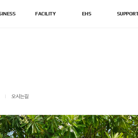
SINESS
FACILITY
EHS
SUPPOR
오시는길