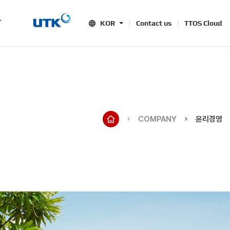
T
KOR
Contact us
TTOS Cloud
COMPANY
윤리경영