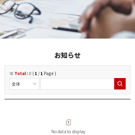
お知らせ
Total :
0
(
1
/
1
Page )
No data to display